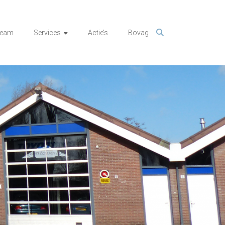
team
Services
Actie’s
Bovag