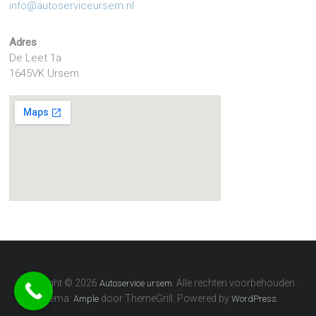
info@autoserviceursem.nl
Adres
De Leet 1a
1645VK Ursem
Copyright © 2026
. Alle rechten voorbehouden.
Autoservice ursem
Thema:
door ThemeGrill. Powered by
.
Ample
WordPress