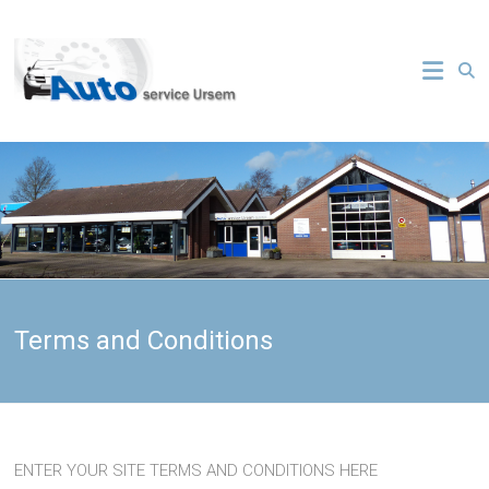
Ga
naar
Autoservice
de
inhoud
ursem
Terms and Conditions
ENTER YOUR SITE TERMS AND CONDITIONS HERE