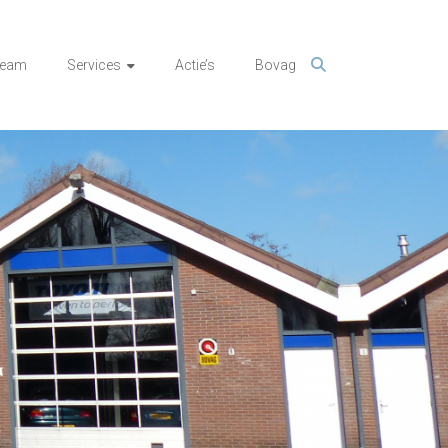
team
Services
Actie’s
Bovag