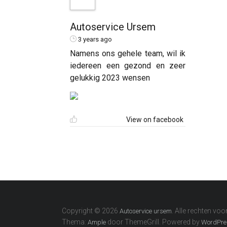
Autoservice Ursem
3 years ago
Namens ons gehele team, wil ik
iedereen een gezond en zeer
gelukkig 2023 wensen
View on facebook
Copyright © 2026
. Alle rechten vo
Autoservice ursem
Thema:
door ThemeGrill. Powered by
Ample
WordPre