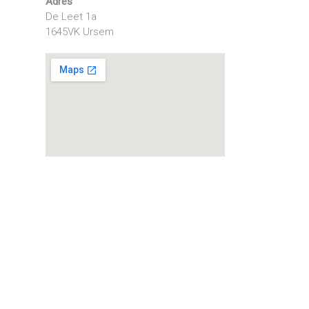
Adres
De Leet 1a
1645VK Ursem