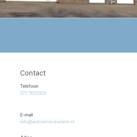
Contact
Telefoon
072 5023323
E-mail
info@autoserviceursem.nl