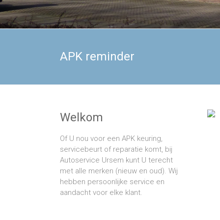
APK reminder
Welkom
Of U nou voor een APK keuring,
servicebeurt of reparatie komt, bij
Autoservice Ursem kunt U terecht
met alle merken (nieuw en oud). Wij
hebben persoonlijke service en
aandacht voor elke klant.